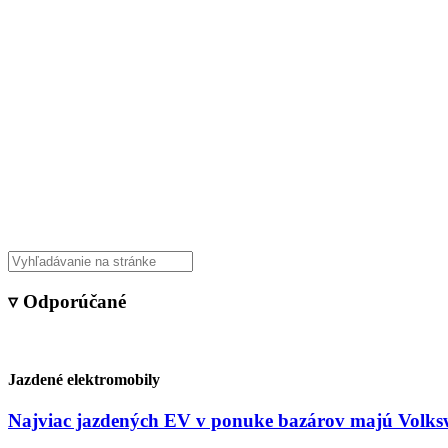
Veda & Techno
▿ Odporúčané
Jazdené elektromobily
Najviac jazdených EV v ponuke bazárov majú Volksw