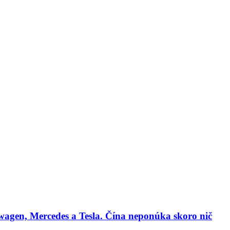
lógie
Biznis & Start-up
Auto & Mobilita
Ľudia
Zdravie
Odporú
agen, Mercedes a Tesla. Čína neponúka skoro nič