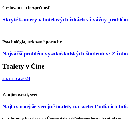
Cestovanie a bezpečnosť
Skryté kamery v hotelových izbách sú vážny problém
Psychológia, úzkostné poruchy
Najväčší problém vysokoškolských študentov: Z čoho
Toalety v Číne
25. marca 2024
Zaujímavosti, svet
Najluxusnejšie verejné toalety na svete: Ľudia ich foti
Z luxusných záchodov v Číne sa stala vyhľadávaná turistická atrakcia.