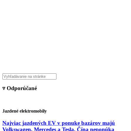
▿ Odporúčané
Jazdené elektromobily
Najviac jazdených EV v ponuke bazárov majú
Volkswagen, Mercedes a Tesla. Čína neponúka