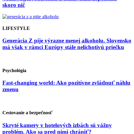
skoro nič
LIFESTYLE
Generácia Z pije výrazne menej alkoholu. Slovensko
má však v rámci Európy stále nelichotivú priečku
Psychológia
Fast-changing world: Ako pozitívne zvládnuť náhlu
zmenu
Cestovanie a bezpečnosť
Skryté kamery v hotelových izbách sú vážny
problém. Ako sa pred nimi chrániť?