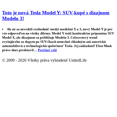
Toto je nová Tesla Model Y: SUV-kupé s dizajnom
Modelu 3!
Ak ste sa nevedeli rozhodnúť medzi modelmi X a 3, nový Model Y je pre
vás odpoveďou na všetky dilemy. Model Y totiž konštrukčne pripomína SUV
Model X, ale dizajnom sa približuje Modelu 3. Celosvetový trend
zvyšujúceho sa dopytu po SUV-čkach nenechal chladným ani americkú
automobilovú a technologickú spoločnosť Tesla. Jej zakladateľ Elon Musk
práve dnes predstavil…
Prečítať celé
© 2009 - 2026 Všetky práva vyhradené UnitedLife