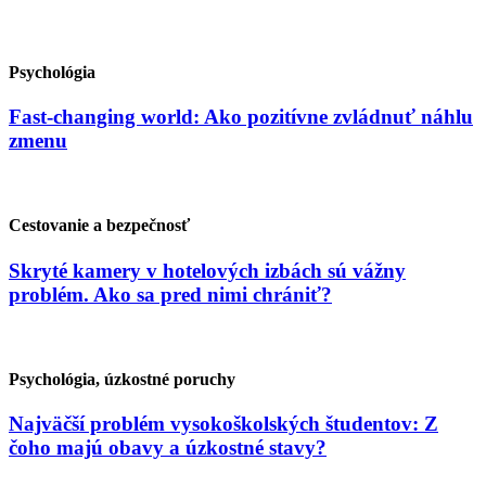
Psychológia
Fast-changing world: Ako pozitívne zvládnuť náhlu
zmenu
Cestovanie a bezpečnosť
Skryté kamery v hotelových izbách sú vážny
problém. Ako sa pred nimi chrániť?
Psychológia, úzkostné poruchy
Najväčší problém vysokoškolských študentov: Z
čoho majú obavy a úzkostné stavy?