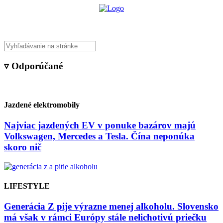
▿ Odporúčané
Jazdené elektromobily
Najviac jazdených EV v ponuke bazárov majú
Volkswagen, Mercedes a Tesla. Čína neponúka
skoro nič
LIFESTYLE
Generácia Z pije výrazne menej alkoholu. Slovensko
má však v rámci Európy stále nelichotivú priečku