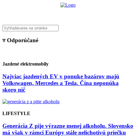
▿ Odporúčané
Jazdené elektromobily
Najviac jazdených EV v ponuke bazárov majú
Volkswagen, Mercedes a Tesla. Čína neponúka
skoro nič
LIFESTYLE
Generácia Z pije výrazne menej alkoholu. Slovensko
má však v rámci Európy stále nelichotivú priečku