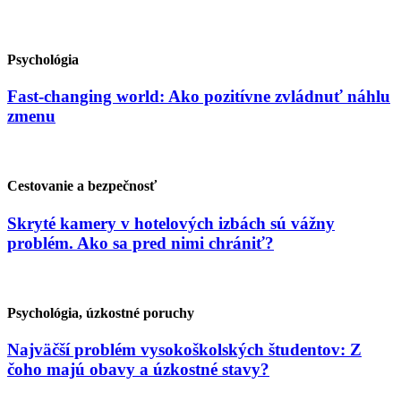
Psychológia
Fast-changing world: Ako pozitívne zvládnuť náhlu
zmenu
Cestovanie a bezpečnosť
Skryté kamery v hotelových izbách sú vážny
problém. Ako sa pred nimi chrániť?
Psychológia, úzkostné poruchy
Najväčší problém vysokoškolských študentov: Z
čoho majú obavy a úzkostné stavy?