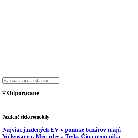
▿ Odporúčané
Jazdené elektromobily
Najviac jazdených EV v ponuke bazárov majú
Volkswagen, Mercedes a Tesla. Čína neponúka