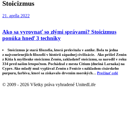
Stoicizmus
21. apríla 2022
Ako sa vyrovnať so zlými správami? Stoicizmus
ponúka hneď 3 techniky
Stoicizmus je stará filozofia, ktorá prekvitala v antike. Bola to jedna
z najvznešenejších filozofií v histórii západnej civilizácie. Ako prišiel Zenón
z Kitia k myšlienke stoicizmu Zenón, zakladateľ stoicizmu, sa narodil v roku
334 pred našim letopočtom. Pochádzal z mesta Citium (dnešná Larnaka) na
Cypre. Ako mladý muž vyplával Zenón z Fenície s nákladom cisárskeho
purpuru, farbiva, ktoré sa získavalo drvením morských…
Prečítať celé
© 2009 - 2026 Všetky práva vyhradené UnitedLife