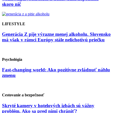
skoro nič
LIFESTYLE
Generácia Z pije výrazne menej alkoholu. Slovensko
má však v rámci Európy stále nelichotivú priečku
Psychológia
Fast-changing world: Ako pozitívne zvládnuť náhlu
zmenu
Cestovanie a bezpečnosť
Skryté kamery v hotelových izbách sú vážny
problém. Ako sa pred nimi chrániť?