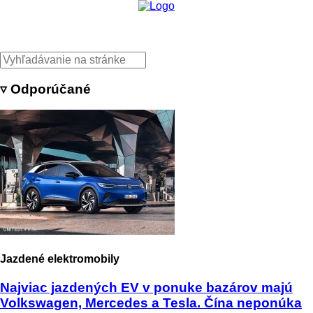
▿ Odporúčané
Jazdené elektromobily
Najviac jazdených EV v ponuke bazárov majú
Volkswagen, Mercedes a Tesla. Čína neponúka