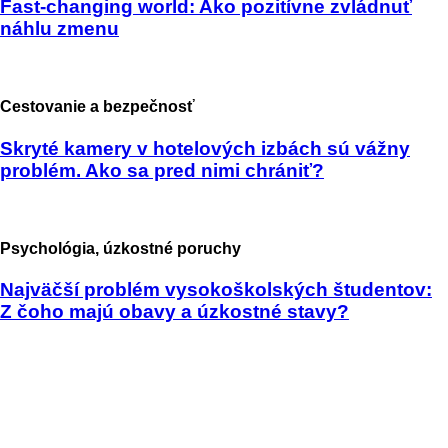
Fast-changing world: Ako pozitívne zvládnuť
náhlu zmenu
Cestovanie a bezpečnosť
Skryté kamery v hotelových izbách sú vážny
problém. Ako sa pred nimi chrániť?
Psychológia, úzkostné poruchy
Najväčší problém vysokoškolských študentov:
Z čoho majú obavy a úzkostné stavy?