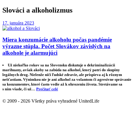
Slováci a alkoholizmus
17. januára 2023
Miera konzumácie alkoholu počas pandémie
výrazne stúpla. Počet Slovákov závislých na
alkohole je alarmujúci
Už niekoľko rokov sa na Slovensku diskutuje o dekriminalizácii
marihuany, avšak akoby sa zabúda na alkohol, ktorý patrí do skupiny
legálnych drog. Nielenže ničí ľudské zdravie, ale prispieva aj k rôznym
nešťastiam. Výnimkou nie je ani alkohol za volantom či agresívne správanie
sa konzumentov, ktoré často vedie až k ohrozeniu života. Stretávame sa
s ním všade, či už…
Prečítať celé
© 2009 - 2026 Všetky práva vyhradené UnitedLife