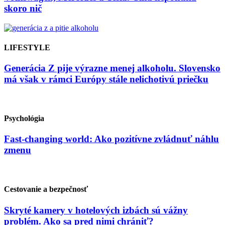
skoro nič
LIFESTYLE
Generácia Z pije výrazne menej alkoholu. Slovensko
má však v rámci Európy stále nelichotivú priečku
Psychológia
Fast-changing world: Ako pozitívne zvládnuť náhlu
zmenu
Cestovanie a bezpečnosť
Skryté kamery v hotelových izbách sú vážny
problém. Ako sa pred nimi chrániť?