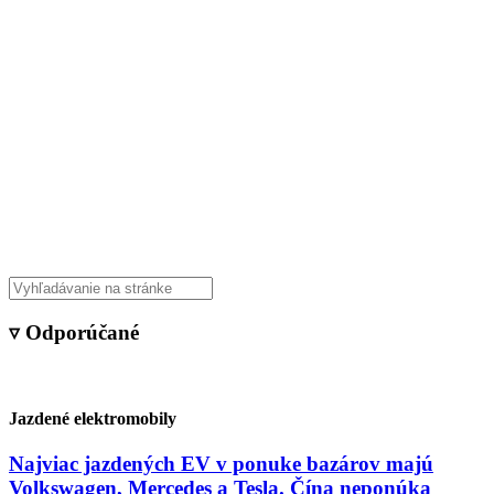
▿ Odporúčané
Jazdené elektromobily
Najviac jazdených EV v ponuke bazárov majú
Volkswagen, Mercedes a Tesla. Čína neponúka