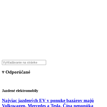
▿ Odporúčané
Jazdené elektromobily
Najviac jazdených EV v ponuke bazárov majú
Volkswagen, Mercedes a Tesla. Čína neponúka