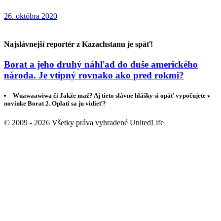
26. októbra 2020
Najslávnejší reportér z Kazachstanu je späť!
Borat a jeho druhý náhľad do duše amerického
národa. Je vtipný rovnako ako pred rokmi?
Wuawaawiwa či Jakže maž? Aj tieto slávne hlášky si opäť vypočujete v
novinke Borat 2. Oplatí sa ju vidieť?
© 2009 - 2026 Všetky práva vyhradené UnitedLife