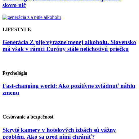
skoro nič
LIFESTYLE
Generácia Z pije výrazne menej alkoholu. Slovensko
má však v rámci Európy stále nelichotivú priečku
Psychológia
Fast-changing world: Ako pozitívne zvládnuť náhlu
zmenu
Cestovanie a bezpečnosť
Skryté kamery v hotelových izbách sú vážny
problém. Ako sa pred nimi chrániť?