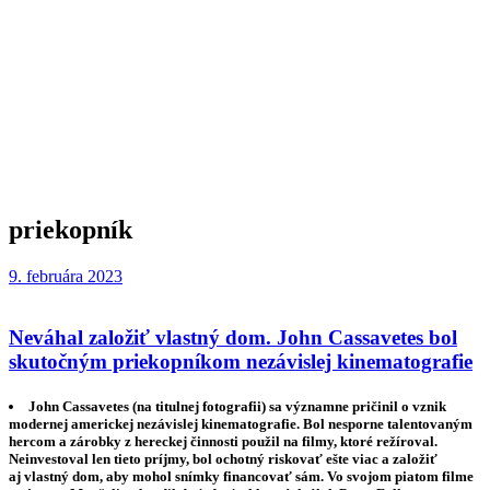
priekopník
9. februára 2023
Neváhal založiť vlastný dom. John Cassavetes bol
skutočným priekopníkom nezávislej kinematografie
John Cassavetes (na titulnej fotografii) sa významne pričinil o vznik
modernej americkej nezávislej kinematografie. Bol nesporne talentovaným
hercom a zárobky z hereckej činnosti použil na filmy, ktoré režíroval.
Neinvestoval len tieto príjmy, bol ochotný riskovať ešte viac a založiť
aj vlastný dom, aby mohol snímky financovať sám. Vo svojom piatom filme