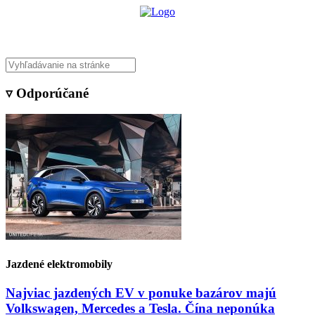
▿ Odporúčané
Jazdené elektromobily
Najviac jazdených EV v ponuke bazárov majú
Volkswagen, Mercedes a Tesla. Čína neponúka