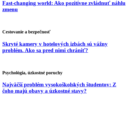
Fast-changing world: Ako pozitívne zvládnuť náhlu
zmenu
Cestovanie a bezpečnosť
Skryté kamery v hotelových izbách sú vážny
problém. Ako sa pred nimi chrániť?
Psychológia, úzkostné poruchy
Najväčší problém vysokoškolských študentov: Z
čoho majú obavy a úzkostné stavy?