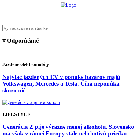
▿ Odporúčané
Jazdené elektromobily
Najviac jazdených EV v ponuke bazárov majú
Volkswagen, Mercedes a Tesla. Čína neponúka
skoro nič
LIFESTYLE
Generácia Z pije výrazne menej alkoholu. Slovensko
má však v rámci Európy stále nelichotivú priečku