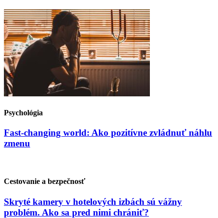
Psychológia
Fast-changing world: Ako pozitívne zvládnuť náhlu
zmenu
Cestovanie a bezpečnosť
Skryté kamery v hotelových izbách sú vážny
problém. Ako sa pred nimi chrániť?