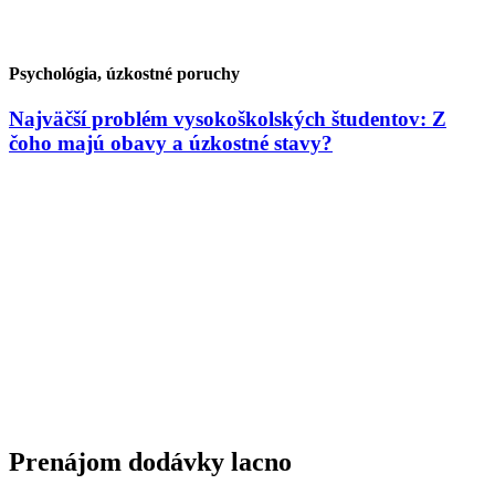
Psychológia, úzkostné poruchy
Najväčší problém vysokoškolských študentov: Z
čoho majú obavy a úzkostné stavy?
Prenájom dodávky lacno