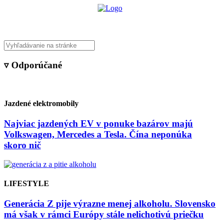
▿ Odporúčané
Jazdené elektromobily
Najviac jazdených EV v ponuke bazárov majú
Volkswagen, Mercedes a Tesla. Čína neponúka
skoro nič
LIFESTYLE
Generácia Z pije výrazne menej alkoholu. Slovensko
má však v rámci Európy stále nelichotivú priečku