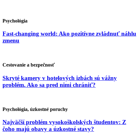
Psychológia
Fast-changing world: Ako pozitívne zvládnuť náhlu
zmenu
Cestovanie a bezpečnosť
Skryté kamery v hotelových izbách sú vážny
problém. Ako sa pred nimi chrániť?
Psychológia, úzkostné poruchy
Najväčší problém vysokoškolských študentov: Z
čoho majú obavy a úzkostné stavy?