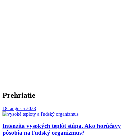
Prehriatie
18. augusta 2023
Intenzita vysokých teplôt stúpa. Ako horúčavy
pôsobia na ľudský organizmus?