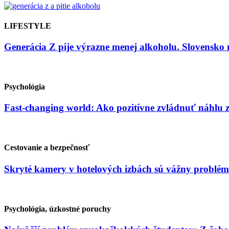
LIFESTYLE
Generácia Z pije výrazne menej alkoholu. Slovensko 
Psychológia
Fast-changing world: Ako pozitívne zvládnuť náhlu
Cestovanie a bezpečnosť
Skryté kamery v hotelových izbách sú vážny problém
Psychológia, úzkostné poruchy