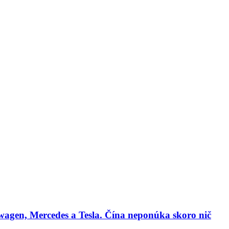
lógie
Biznis & Start-up
Auto & Mobilita
Ľudia
Zdravie
Odporú
agen, Mercedes a Tesla. Čína neponúka skoro nič