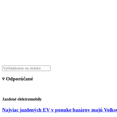
Veda & Techno
▿ Odporúčané
Jazdené elektromobily
Najviac jazdených EV v ponuke bazárov majú Volksw