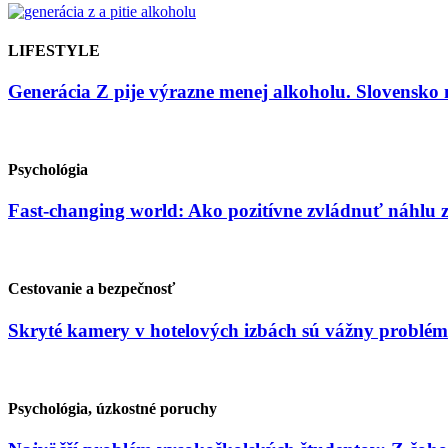
LIFESTYLE
Generácia Z pije výrazne menej alkoholu. Slovensko 
Psychológia
Fast-changing world: Ako pozitívne zvládnuť náhlu
Cestovanie a bezpečnosť
Skryté kamery v hotelových izbách sú vážny problém
Psychológia, úzkostné poruchy