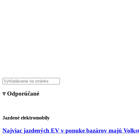
Veda & Techno
▿ Odporúčané
Jazdené elektromobily
Najviac jazdených EV v ponuke bazárov majú Volksw