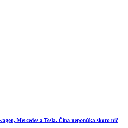
lógie
Biznis & Start-up
Auto & Mobilita
Ľudia
Zdravie
Odporú
agen, Mercedes a Tesla. Čína neponúka skoro nič