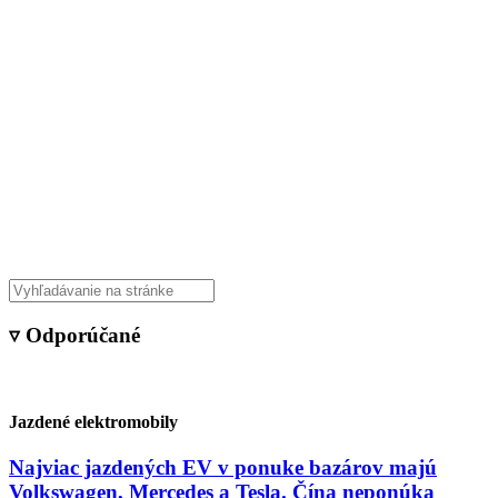
▿ Odporúčané
Jazdené elektromobily
Najviac jazdených EV v ponuke bazárov majú
Volkswagen, Mercedes a Tesla. Čína neponúka