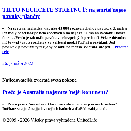
TIETO NECHCETE STRETNÚŤ: najsmrteľnejšie
pavúky planéty
Na svete sa nachádza viac ako 43 000 rôznych druhov pavúkov. Z nich je
len malý počet údajne nebezpečných a menej ako 30 má na svedomí ľudské
úmrtia. Prečo je tak málo pavúkov nebezpečných pre ľudí? Veľa z dôvodov
môže vyplývať z rozdielov vo veľkosti medzi ľuďmi a pavúkmi. Jed
pavúkov je navrhnutý tak, aby pôsobil na menšie zvieratá, ale jed…
Prečítať
celé
26. januára 2022
Najjedovatejšie zvieratá sveta pokope
Prečo je Austrália najsmrteľnejší kontinent?
Prečo práve Austrália a ktoré zvieratá sú tam najväčšou hrozbou?
Dočítate sa aj o 5 najjedovatejších hadoch a ďalších zabijakoch.
© 2009 - 2026 Všetky práva vyhradené UnitedLife