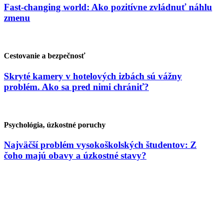
Fast-changing world: Ako pozitívne zvládnuť náhlu
zmenu
Cestovanie a bezpečnosť
Skryté kamery v hotelových izbách sú vážny
problém. Ako sa pred nimi chrániť?
Psychológia, úzkostné poruchy
Najväčší problém vysokoškolských študentov: Z
čoho majú obavy a úzkostné stavy?