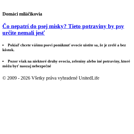
Domáci miláčikovia
Čo nepatrí do psej misky? Tieto potraviny by psy
určite nemali jesť
Pokiaľ chcete vášmu psovi ponúknuť ovocie uistite sa, že je zrelé a bez
kôstok.
Pozor však na niektoré druhy ovocia, zeleniny alebo iné potraviny, ktoré
môžu byť naozaj nebezpečné
© 2009 - 2026 Všetky práva vyhradené UnitedLife