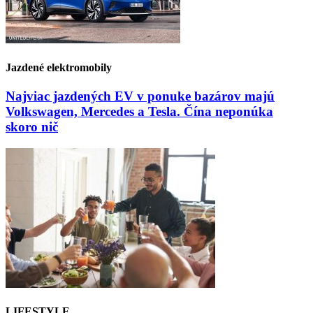
Jazdené elektromobily
Najviac jazdených EV v ponuke bazárov majú
Volkswagen, Mercedes a Tesla. Čína neponúka
skoro nič
LIFESTYLE