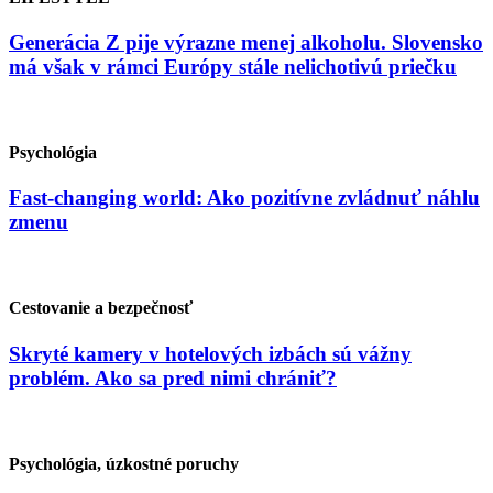
Generácia Z pije výrazne menej alkoholu. Slovensko
má však v rámci Európy stále nelichotivú priečku
Psychológia
Fast-changing world: Ako pozitívne zvládnuť náhlu
zmenu
Cestovanie a bezpečnosť
Skryté kamery v hotelových izbách sú vážny
problém. Ako sa pred nimi chrániť?
Psychológia, úzkostné poruchy