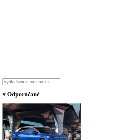
▿ Odporúčané