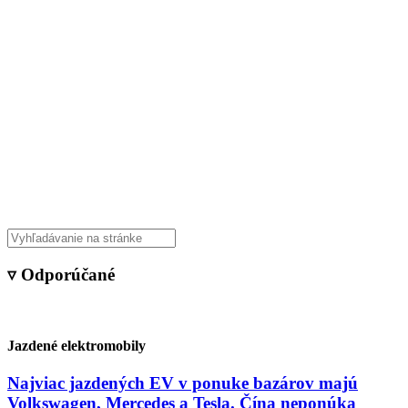
▿ Odporúčané
Jazdené elektromobily
Najviac jazdených EV v ponuke bazárov majú
Volkswagen, Mercedes a Tesla. Čína neponúka