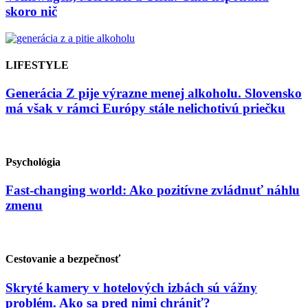
skoro nič
LIFESTYLE
Generácia Z pije výrazne menej alkoholu. Slovensko
má však v rámci Európy stále nelichotivú priečku
Psychológia
Fast-changing world: Ako pozitívne zvládnuť náhlu
zmenu
Cestovanie a bezpečnosť
Skryté kamery v hotelových izbách sú vážny
problém. Ako sa pred nimi chrániť?