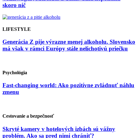
skoro nič
LIFESTYLE
Generácia Z pije výrazne menej alkoholu. Slovensko
má však v rámci Európy stále nelichotivú priečku
Psychológia
Fast-changing world: Ako pozitívne zvládnuť náhlu
zmenu
Cestovanie a bezpečnosť
Skryté kamery v hotelových izbách sú vážny
problém. Ako sa pred nimi chrániť?