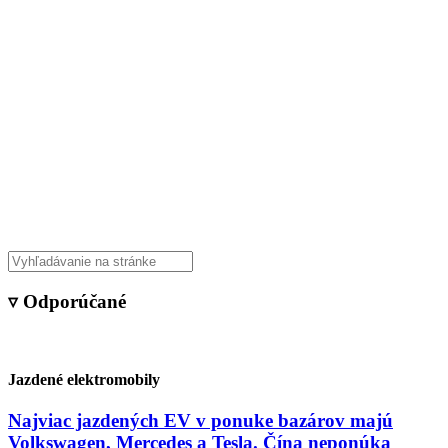
▿ Odporúčané
Jazdené elektromobily
Najviac jazdených EV v ponuke bazárov majú
Volkswagen, Mercedes a Tesla. Čína neponúka