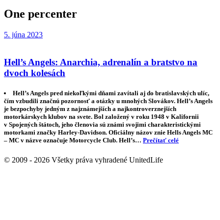
One percenter
5. júna 2023
Hell’s Angels: Anarchia, adrenalín a bratstvo na
dvoch kolesách
Hell’s Angels pred niekoľkými dňami zavítali aj do bratislavských ulíc,
čím vzbudili značnú pozornosť a otázky u mnohých Slovákov. Hell’s Angels
je bezpochyby jedným z najznámejších a najkontroverznejších
motorkárskych klubov na svete. Bol založený v roku 1948 v Kalifornii
v Spojených štátoch, jeho členovia sú známi svojimi charakteristickými
motorkami značky Harley-Davidson. Oficiálny názov znie Hells Angels MC
– MC v názve označuje Motorcycle Club. Hell’s…
Prečítať celé
© 2009 - 2026 Všetky práva vyhradené UnitedLife