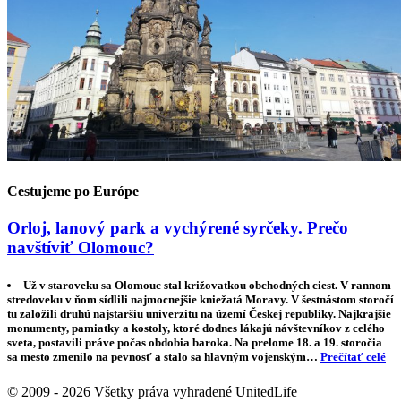
Cestujeme po Európe
Orloj, lanový park a vychýrené syrčeky. Prečo
navštíviť Olomouc?
Už v staroveku sa Olomouc stal križovatkou obchodných ciest. V rannom
stredoveku v ňom sídlili najmocnejšie kniežatá Moravy. V šestnástom storočí
tu založili druhú najstaršiu univerzitu na území Českej republiky. Najkrajšie
monumenty, pamiatky a kostoly, ktoré dodnes lákajú návštevníkov z celého
sveta, postavili práve počas obdobia baroka. Na prelome 18. a 19. storočia
sa mesto zmenilo na pevnosť a stalo sa hlavným vojenským…
Prečítať celé
© 2009 - 2026 Všetky práva vyhradené UnitedLife