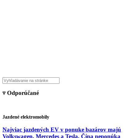
▿ Odporúčané
Jazdené elektromobily
Najviac jazdených EV v ponuke bazárov majú
Volkswagen, Mercedes a Tesla. Čína neponúka