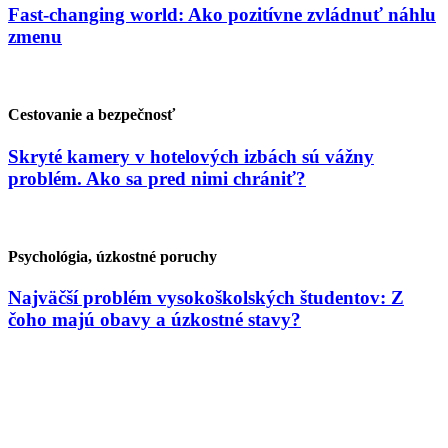
Fast-changing world: Ako pozitívne zvládnuť náhlu
zmenu
Cestovanie a bezpečnosť
Skryté kamery v hotelových izbách sú vážny
problém. Ako sa pred nimi chrániť?
Psychológia, úzkostné poruchy
Najväčší problém vysokoškolských študentov: Z
čoho majú obavy a úzkostné stavy?