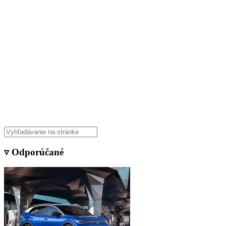
▿ Odporúčané