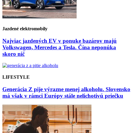
Jazdené elektromobily
Najviac jazdených EV v ponuke bazárov majú
Volkswagen, Mercedes a Tesla. Čína neponúka
skoro nič
LIFESTYLE
Generácia Z pije výrazne menej alkoholu. Slovensko
má však v rámci Európy stále nelichotivú priečku