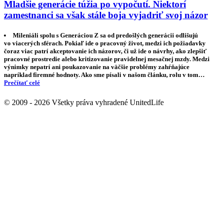
Mladšie generácie túžia po vypočutí. Niektorí
zamestnanci sa však stále boja vyjadriť svoj názor
Mileniáli spolu s Generáciou Z sa od predošlých generácii odlišujú
vo viacerých sférach. Pokiaľ ide o pracovný život, medzi ich požiadavky
čoraz viac patrí akceptovanie ich názorov, či už ide o návrhy, ako zlepšiť
pracovné prostredie alebo kritizovanie pravidelnej mesačnej mzdy. Medzi
výnimky nepatrí ani poukazovanie na väčšie problémy zahŕňajúce
napríklad firemné hodnoty. Ako sme písali v našom článku, rolu v tom…
Prečítať celé
© 2009 - 2026 Všetky práva vyhradené UnitedLife