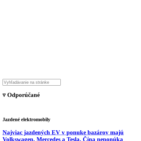
▿ Odporúčané
Jazdené elektromobily
Najviac jazdených EV v ponuke bazárov majú
Volkswagen, Mercedes a Tesla. Čína neponúka