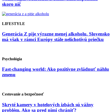
skoro nič
LIFESTYLE
Generácia Z pije výrazne menej alkoholu. Slovensko
má však v rámci Európy stále nelichotivú priečku
Psychológia
Fast-changing world: Ako pozitívne zvládnuť náhlu
zmenu
Cestovanie a bezpečnosť
Skryté kamery v hotelových izbách sú vážny
problém. Ako sa pred nimi chrániť?