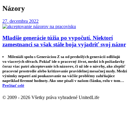
Názory
27. decembra 2022
Mladšie generácie túžia po vypočutí. Niektorí
zamestnanci sa však stále boja vyjadriť svoj názor
Mileniáli spolu s Generáciou Z sa od predošlých generácii odlišujú
vo viacerých sférach. Pokiaľ ide o pracovný život, medzi ich požiadavky
čoraz viac patrí akceptovanie ich názorov, či už ide o návrhy, ako zlepšiť
pracovné prostredie alebo kritizovanie pravidelnej mesačnej mzdy. Medzi
výnimky nepatrí ani poukazovanie na väčšie problémy zahŕňajúce
napríklad firemné hodnoty. Ako sme písali v našom článku, rolu v tom…
Prečítať celé
© 2009 - 2026 Všetky práva vyhradené UnitedLife