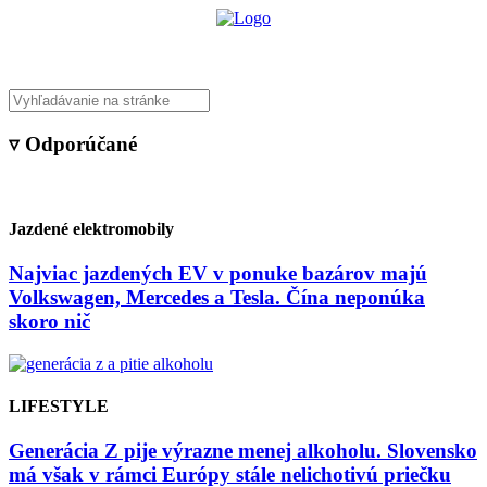
▿ Odporúčané
Jazdené elektromobily
Najviac jazdených EV v ponuke bazárov majú
Volkswagen, Mercedes a Tesla. Čína neponúka
skoro nič
LIFESTYLE
Generácia Z pije výrazne menej alkoholu. Slovensko
má však v rámci Európy stále nelichotivú priečku