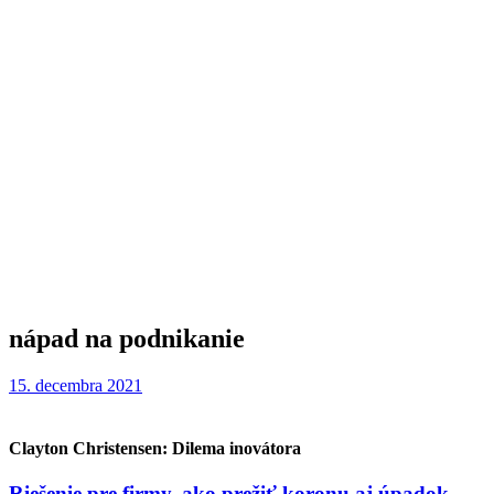
nápad na podnikanie
15. decembra 2021
Clayton Christensen: Dilema inovátora
Riešenie pre firmy, ako prežiť koronu aj úpadok.