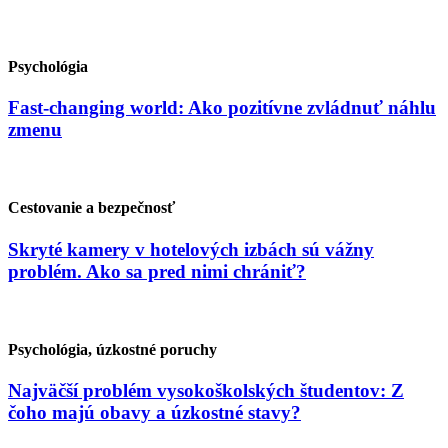
Psychológia
Fast-changing world: Ako pozitívne zvládnuť náhlu
zmenu
Cestovanie a bezpečnosť
Skryté kamery v hotelových izbách sú vážny
problém. Ako sa pred nimi chrániť?
Psychológia, úzkostné poruchy
Najväčší problém vysokoškolských študentov: Z
čoho majú obavy a úzkostné stavy?