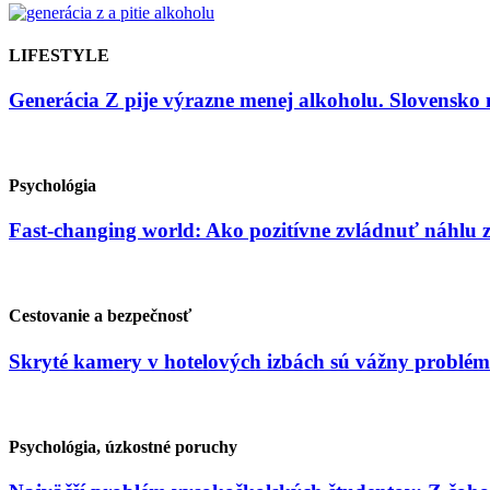
LIFESTYLE
Generácia Z pije výrazne menej alkoholu. Slovensko 
Psychológia
Fast-changing world: Ako pozitívne zvládnuť náhlu
Cestovanie a bezpečnosť
Skryté kamery v hotelových izbách sú vážny problém
Psychológia, úzkostné poruchy