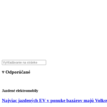
Veda & Techno
▿ Odporúčané
Jazdené elektromobily
Najviac jazdených EV v ponuke bazárov majú Volksw