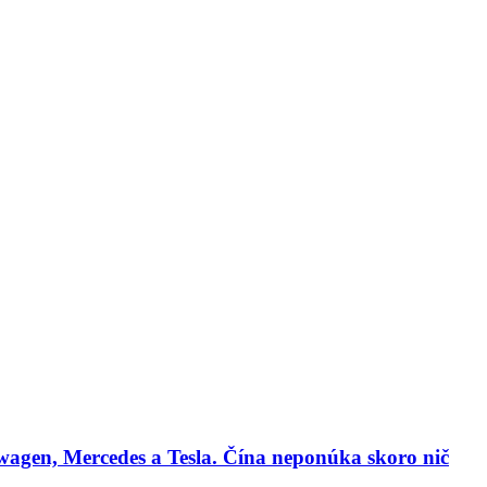
lógie
Biznis & Start-up
Auto & Mobilita
Ľudia
Zdravie
Odporú
agen, Mercedes a Tesla. Čína neponúka skoro nič