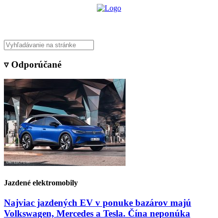
▿ Odporúčané
Jazdené elektromobily
Najviac jazdených EV v ponuke bazárov majú
Volkswagen, Mercedes a Tesla. Čína neponúka