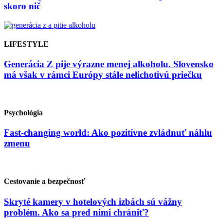
skoro nič
LIFESTYLE
Generácia Z pije výrazne menej alkoholu. Slovensko
má však v rámci Európy stále nelichotivú priečku
Psychológia
Fast-changing world: Ako pozitívne zvládnuť náhlu
zmenu
Cestovanie a bezpečnosť
Skryté kamery v hotelových izbách sú vážny
problém. Ako sa pred nimi chrániť?