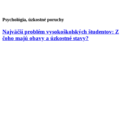
Psychológia, úzkostné poruchy
Najväčší problém vysokoškolských študentov: Z
čoho majú obavy a úzkostné stavy?