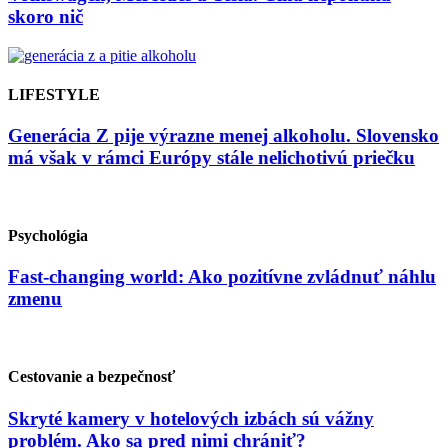
skoro nič
LIFESTYLE
Generácia Z pije výrazne menej alkoholu. Slovensko
má však v rámci Európy stále nelichotivú priečku
Psychológia
Fast-changing world: Ako pozitívne zvládnuť náhlu
zmenu
Cestovanie a bezpečnosť
Skryté kamery v hotelových izbách sú vážny
problém. Ako sa pred nimi chrániť?