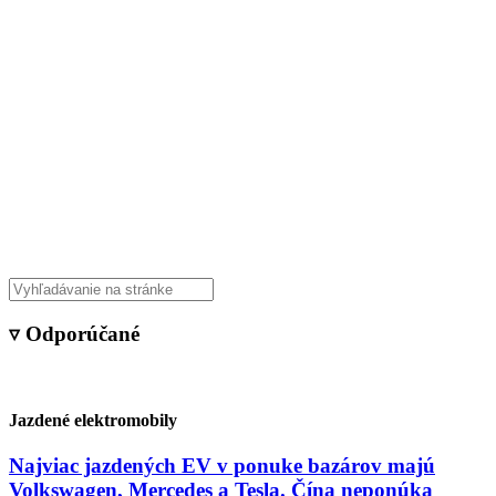
▿ Odporúčané
Jazdené elektromobily
Najviac jazdených EV v ponuke bazárov majú
Volkswagen, Mercedes a Tesla. Čína neponúka