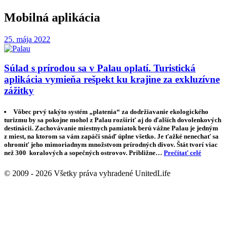
Mobilná aplikácia
25. mája 2022
Súlad s prírodou sa v Palau oplatí. Turistická
aplikácia vymieňa rešpekt ku krajine za exkluzívne
zážitky
Vôbec prvý takýto systém „platenia“ za dodržiavanie ekologického
turizmu by sa pokojne mohol z Palau rozšíriť aj do ďalších dovolenkových
destinácii. Zachovávanie miestnych pamiatok berú vážne Palau je jedným
z miest, na ktorom sa vám zapáči snáď úplne všetko. Je ťažké nenechať sa
ohromiť jeho mimoriadnym množstvom prírodných divov. Štát tvorí viac
než 300 koralových a sopečných ostrovov. Približne…
Prečítať celé
© 2009 - 2026 Všetky práva vyhradené UnitedLife