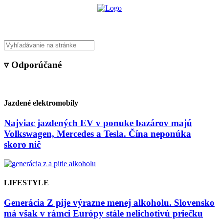
▿ Odporúčané
Jazdené elektromobily
Najviac jazdených EV v ponuke bazárov majú
Volkswagen, Mercedes a Tesla. Čína neponúka
skoro nič
LIFESTYLE
Generácia Z pije výrazne menej alkoholu. Slovensko
má však v rámci Európy stále nelichotivú priečku