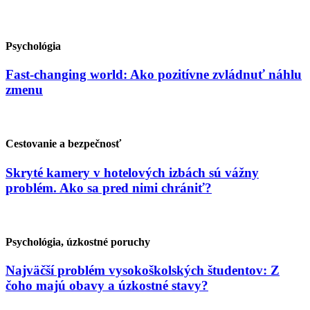
Psychológia
Fast-changing world: Ako pozitívne zvládnuť náhlu
zmenu
Cestovanie a bezpečnosť
Skryté kamery v hotelových izbách sú vážny
problém. Ako sa pred nimi chrániť?
Psychológia, úzkostné poruchy
Najväčší problém vysokoškolských študentov: Z
čoho majú obavy a úzkostné stavy?