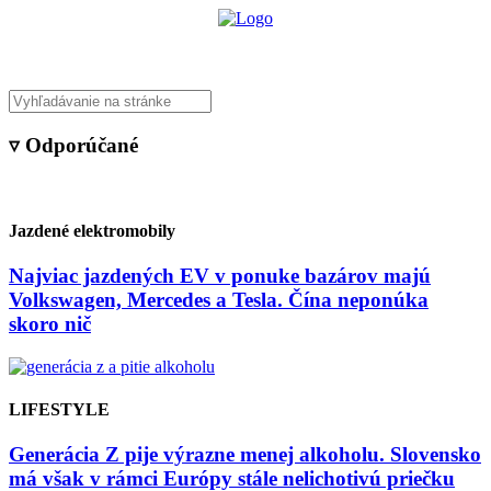
▿ Odporúčané
Jazdené elektromobily
Najviac jazdených EV v ponuke bazárov majú
Volkswagen, Mercedes a Tesla. Čína neponúka
skoro nič
LIFESTYLE
Generácia Z pije výrazne menej alkoholu. Slovensko
má však v rámci Európy stále nelichotivú priečku