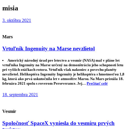
misia
3. októbra 2021
Mars
Vrtuľník Ingenuity na Marse nevzlietol
Americký národný úrad pre letectvo a vesmír (NASA) mal v pláne let
vrtuľníka Ingenuity na Marse určený na demonštráciu jeho schopnosti letu
pri vyšších otáčkach rotora. Vrtuľník však nakoniec z povrchu planéty
nevzlietol. Helikoptéra Ingenuity Ingenuity je helikoptéra s hmotnosťou 1,8
kg, ktorá ako prvá uskutočnila let v atmosfére Marsu. Na Mars pristála 18.
februára 2021 spolu s roverom Perseverance. Jej…
Prečítať celé
18. septembra 2021
Vesmír
Spoločnosť SpaceX vyniesla do vesmíru prvých