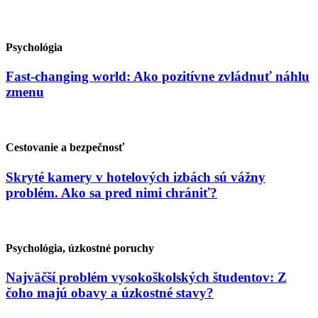
Psychológia
Fast-changing world: Ako pozitívne zvládnuť náhlu
zmenu
Cestovanie a bezpečnosť
Skryté kamery v hotelových izbách sú vážny
problém. Ako sa pred nimi chrániť?
Psychológia, úzkostné poruchy
Najväčší problém vysokoškolských študentov: Z
čoho majú obavy a úzkostné stavy?