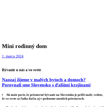
Mini rodinný dom
1. marca 2024
Bývanie u nás a vo svete
Naozaj žijeme v malých bytoch a domoch?
Porovnali sme Slovensko s ďalšími krajinami
Ak máte pocit, že priemerné bývanie na Slovensku je príliš malé, vedzte,
že vo svete sa ľudia tlačia aj v podstatne menších priestoroch.