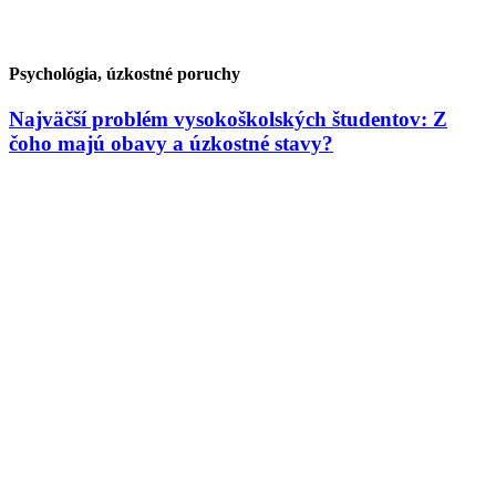
Psychológia, úzkostné poruchy
Najväčší problém vysokoškolských študentov: Z
čoho majú obavy a úzkostné stavy?