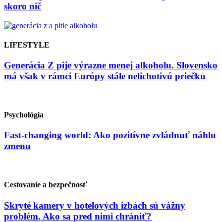
skoro nič
LIFESTYLE
Generácia Z pije výrazne menej alkoholu. Slovensko
má však v rámci Európy stále nelichotivú priečku
Psychológia
Fast-changing world: Ako pozitívne zvládnuť náhlu
zmenu
Cestovanie a bezpečnosť
Skryté kamery v hotelových izbách sú vážny
problém. Ako sa pred nimi chrániť?