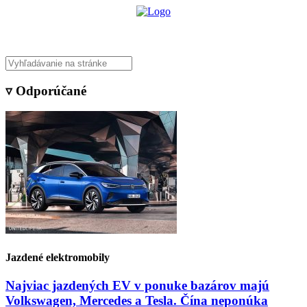
▿ Odporúčané
Jazdené elektromobily
Najviac jazdených EV v ponuke bazárov majú
Volkswagen, Mercedes a Tesla. Čína neponúka