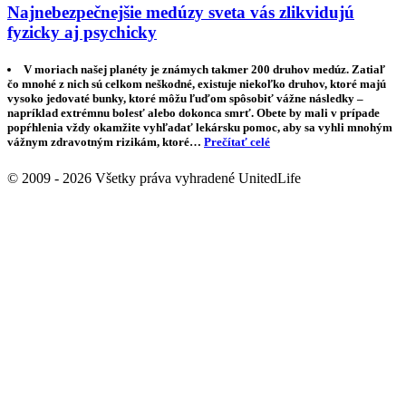
Najnebezpečnejšie medúzy sveta vás zlikvidujú
fyzicky aj psychicky
V moriach našej planéty je známych takmer 200 druhov medúz. Zatiaľ
čo mnohé z nich sú celkom neškodné, existuje niekoľko druhov, ktoré majú
vysoko jedovaté bunky, ktoré môžu ľuďom spôsobiť vážne následky –
napríklad extrémnu bolesť alebo dokonca smrť. Obete by mali v prípade
popŕhlenia vždy okamžite vyhľadať lekársku pomoc, aby sa vyhli mnohým
vážnym zdravotným rizikám, ktoré…
Prečítať celé
© 2009 - 2026 Všetky práva vyhradené UnitedLife