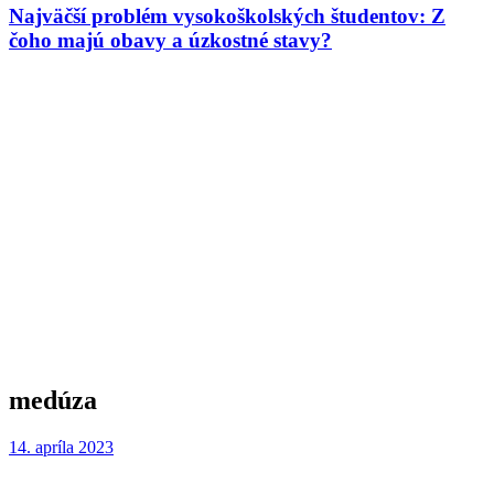
Najväčší problém vysokoškolských študentov: Z
čoho majú obavy a úzkostné stavy?
medúza
14. apríla 2023