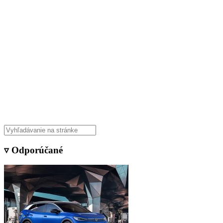
▿ Odporúčané