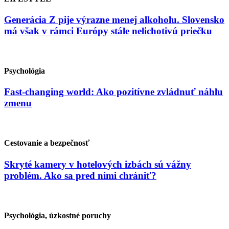
Generácia Z pije výrazne menej alkoholu. Slovensko
má však v rámci Európy stále nelichotivú priečku
Psychológia
Fast-changing world: Ako pozitívne zvládnuť náhlu
zmenu
Cestovanie a bezpečnosť
Skryté kamery v hotelových izbách sú vážny
problém. Ako sa pred nimi chrániť?
Psychológia, úzkostné poruchy