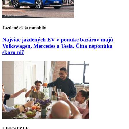
Jazdené elektromobily
Najviac jazdených EV v ponuke bazárov majú
Volkswagen, Mercedes a Tesla. Čína neponúka
skoro nič
LIFESTYLE