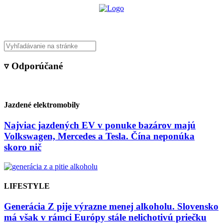
▿ Odporúčané
Jazdené elektromobily
Najviac jazdených EV v ponuke bazárov majú
Volkswagen, Mercedes a Tesla. Čína neponúka
skoro nič
LIFESTYLE
Generácia Z pije výrazne menej alkoholu. Slovensko
má však v rámci Európy stále nelichotivú priečku