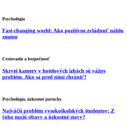
Psychológia
Fast-changing world: Ako pozitívne zvládnuť náhlu
zmenu
Cestovanie a bezpečnosť
Skryté kamery v hotelových izbách sú vážny
problém. Ako sa pred nimi chrániť?
Psychológia, úzkostné poruchy
Najväčší problém vysokoškolských študentov: Z
čoho majú obavy a úzkostné stavy?