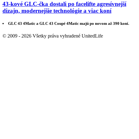
43-kové GLC-čka dostali po facelifte agresívnejší
dizajn, modernejšie technológie a viac koní
GLC 43 4Matic a GLC 43 Coupé 4Matic majú po novom až 390 koní.
© 2009 - 2026 Všetky práva vyhradené UnitedLife