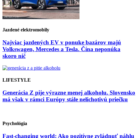
Jazdené elektromobily
Najviac jazdených EV v ponuke bazárov majú
Volkswagen, Mercedes a Tesla. Čína neponúka
skoro nič
LIFESTYLE
Generácia Z pije výrazne menej alkoholu. Slovensko
má však v rámci Európy stále nelichotivú priečku
Psychológia
Fast-changing world: Ako pozitívne zvládnuť náhlu