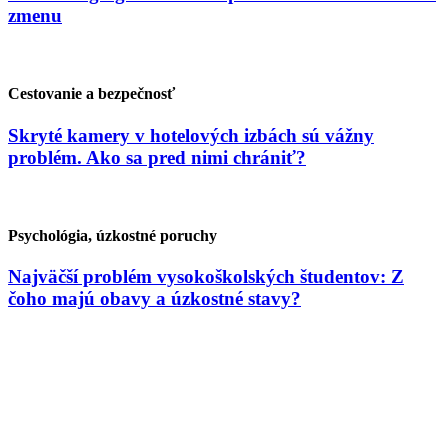
zmenu
Cestovanie a bezpečnosť
Skryté kamery v hotelových izbách sú vážny
problém. Ako sa pred nimi chrániť?
Psychológia, úzkostné poruchy
Najväčší problém vysokoškolských študentov: Z
čoho majú obavy a úzkostné stavy?