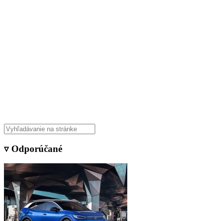
▿ Odporúčané