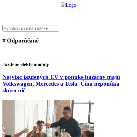
▿ Odporúčané
Jazdené elektromobily
Najviac jazdených EV v ponuke bazárov majú
Volkswagen, Mercedes a Tesla. Čína neponúka
skoro nič