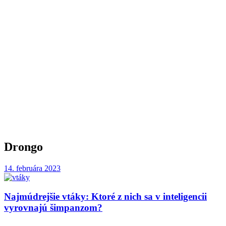
Drongo
14. februára 2023
Najmúdrejšie vtáky: Ktoré z nich sa v inteligencii
vyrovnajú šimpanzom?