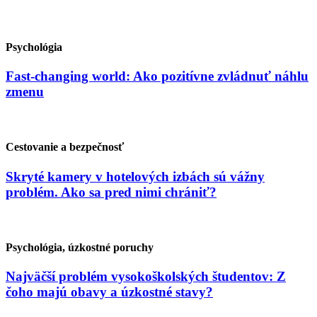
Psychológia
Fast-changing world: Ako pozitívne zvládnuť náhlu
zmenu
Cestovanie a bezpečnosť
Skryté kamery v hotelových izbách sú vážny
problém. Ako sa pred nimi chrániť?
Psychológia, úzkostné poruchy
Najväčší problém vysokoškolských študentov: Z
čoho majú obavy a úzkostné stavy?