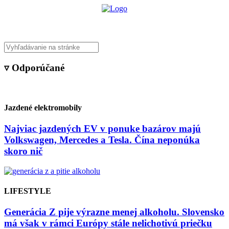
▿ Odporúčané
Jazdené elektromobily
Najviac jazdených EV v ponuke bazárov majú
Volkswagen, Mercedes a Tesla. Čína neponúka
skoro nič
LIFESTYLE
Generácia Z pije výrazne menej alkoholu. Slovensko
má však v rámci Európy stále nelichotivú priečku