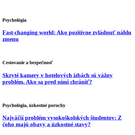
Psychológia
Fast-changing world: Ako pozitívne zvládnuť náhlu
zmenu
Cestovanie a bezpečnosť
Skryté kamery v hotelových izbách sú vážny
problém. Ako sa pred nimi chrániť?
Psychológia, úzkostné poruchy
Najväčší problém vysokoškolských študentov: Z
čoho majú obavy a úzkostné stavy?