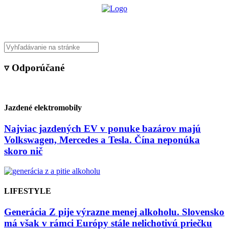
▿ Odporúčané
Jazdené elektromobily
Najviac jazdených EV v ponuke bazárov majú
Volkswagen, Mercedes a Tesla. Čína neponúka
skoro nič
LIFESTYLE
Generácia Z pije výrazne menej alkoholu. Slovensko
má však v rámci Európy stále nelichotivú priečku