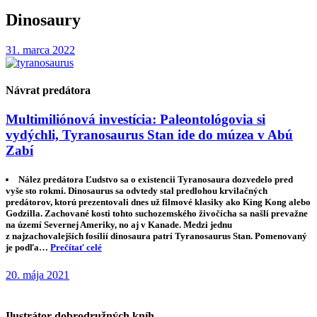
Dinosaury
31. marca 2022
Návrat predátora
Multimiliónová investícia: Paleontológovia si
vydýchli, Tyranosaurus Stan ide do múzea v Abú
Zabí
Nález predátora Ľudstvo sa o existencii Tyranosaura dozvedelo pred
vyše sto rokmi. Dinosaurus sa odvtedy stal predlohou krvilačných
predátorov, ktorú prezentovali dnes už filmové klasiky ako King Kong alebo
Godzilla. Zachované kosti tohto suchozemského živočícha sa našli prevažne
na území Severnej Ameriky, no aj v Kanade. Medzi jednu
z najzachovalejších fosílií dinosaura patrí Tyranosaurus Stan. Pomenovaný
je podľa…
Prečítať celé
20. mája 2021
Ilustrátor dobrodružných kníh