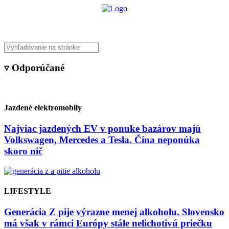
▿ Odporúčané
Jazdené elektromobily
Najviac jazdených EV v ponuke bazárov majú
Volkswagen, Mercedes a Tesla. Čína neponúka
skoro nič
LIFESTYLE
Generácia Z pije výrazne menej alkoholu. Slovensko
má však v rámci Európy stále nelichotivú priečku