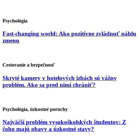
Psychológia
Fast-changing world: Ako pozitívne zvládnuť náhlu
zmenu
Cestovanie a bezpečnosť
Skryté kamery v hotelových izbách sú vážny
problém. Ako sa pred nimi chrániť?
Psychológia, úzkostné poruchy
Najväčší problém vysokoškolských študentov: Z
čoho majú obavy a úzkostné stavy?