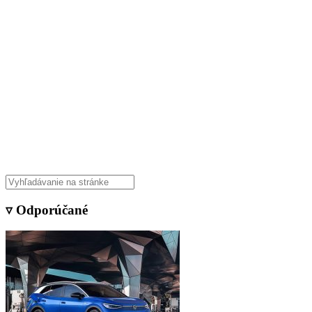
▿ Odporúčané