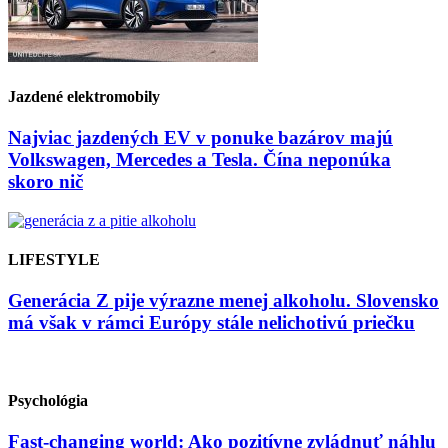
Jazdené elektromobily
Najviac jazdených EV v ponuke bazárov majú
Volkswagen, Mercedes a Tesla. Čína neponúka
skoro nič
LIFESTYLE
Generácia Z pije výrazne menej alkoholu. Slovensko
má však v rámci Európy stále nelichotivú priečku
Psychológia
Fast-changing world: Ako pozitívne zvládnuť náhlu