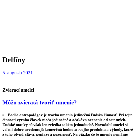
Delfíny
5. augusta 2021
Zvierací umelci
Môžu zvieratá tvoriť umenie?
Podľa antropológov je tvorba umenia jedinečná ľudská činnosť. Pri tejto
činnosti vyrába človek niečo jedinečné a očakáva ocenenie od ostatných.
Ľudské motívy sú však len zriedka takéto jednoduché. Novodobí umelci si
veľmi dobre uvedomujú komerčnú hodnotu svojho produktu a výhody, ktoré
z toho plynú, sláva, peniaze a pozornosť. Na otázku čo je umenie nemáme