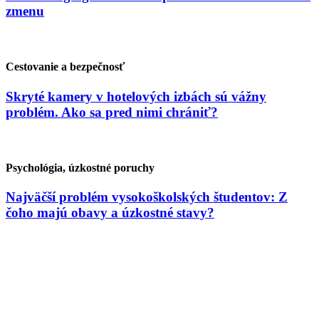
zmenu
Cestovanie a bezpečnosť
Skryté kamery v hotelových izbách sú vážny
problém. Ako sa pred nimi chrániť?
Psychológia, úzkostné poruchy
Najväčší problém vysokoškolských študentov: Z
čoho majú obavy a úzkostné stavy?