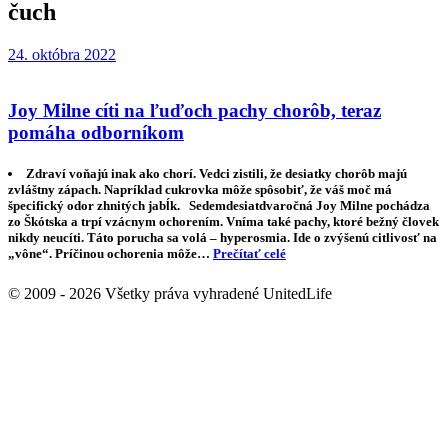
čuch
24. októbra 2022
Joy Milne cíti na ľuďoch pachy chorôb, teraz
pomáha odborníkom
Zdraví voňajú inak ako chorí. Vedci zistili, že desiatky chorôb majú
zvláštny zápach. Napríklad cukrovka môže spôsobiť, že váš moč má
špecifický odor zhnitých jabĺk. Sedemdesiatdvaročná Joy Milne pochádza
zo Škótska a trpí vzácnym ochorením. Vníma také pachy, ktoré bežný človek
nikdy neucíti. Táto porucha sa volá – hyperosmia. Ide o zvýšenú citlivosť na
„vône“. Príčinou ochorenia môže…
Prečítať celé
© 2009 - 2026 Všetky práva vyhradené UnitedLife