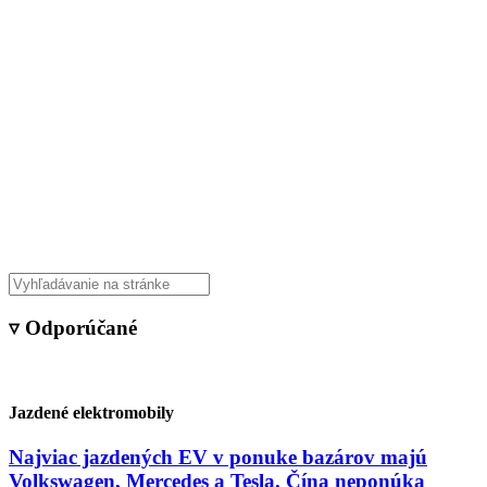
▿ Odporúčané
Jazdené elektromobily
Najviac jazdených EV v ponuke bazárov majú
Volkswagen, Mercedes a Tesla. Čína neponúka