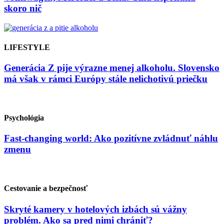
skoro nič
LIFESTYLE
Generácia Z pije výrazne menej alkoholu. Slovensko
má však v rámci Európy stále nelichotivú priečku
Psychológia
Fast-changing world: Ako pozitívne zvládnuť náhlu
zmenu
Cestovanie a bezpečnosť
Skryté kamery v hotelových izbách sú vážny
problém. Ako sa pred nimi chrániť?