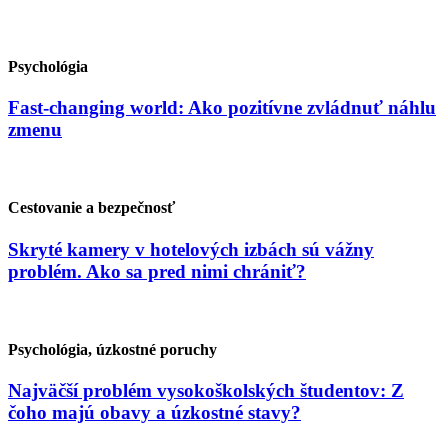
Psychológia
Fast-changing world: Ako pozitívne zvládnuť náhlu
zmenu
Cestovanie a bezpečnosť
Skryté kamery v hotelových izbách sú vážny
problém. Ako sa pred nimi chrániť?
Psychológia, úzkostné poruchy
Najväčší problém vysokoškolských študentov: Z
čoho majú obavy a úzkostné stavy?