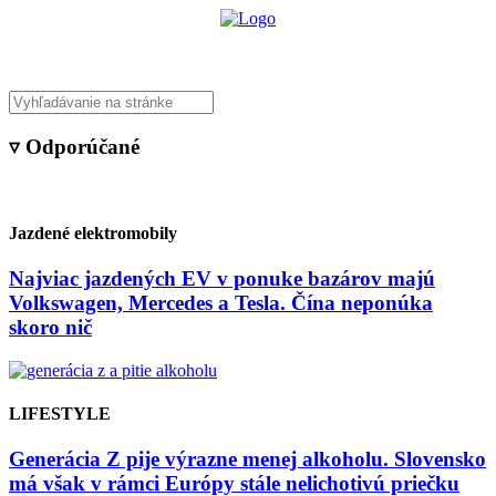
▿ Odporúčané
Jazdené elektromobily
Najviac jazdených EV v ponuke bazárov majú
Volkswagen, Mercedes a Tesla. Čína neponúka
skoro nič
LIFESTYLE
Generácia Z pije výrazne menej alkoholu. Slovensko
má však v rámci Európy stále nelichotivú priečku