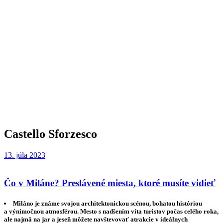
Castello Sforzesco
13. júla 2023
Čo v Miláne? Preslávené miesta, ktoré musíte vidieť
Miláno je známe svojou architektonickou scénou, bohatou históriou
a výnimočnou atmosférou. Mesto s nadšením víta turistov počas celého roka,
ale najmä na jar a jeseň môžete navštevovať atrakcie v ideálnych