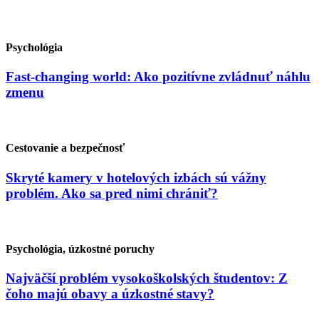
Psychológia
Fast-changing world: Ako pozitívne zvládnuť náhlu
zmenu
Cestovanie a bezpečnosť
Skryté kamery v hotelových izbách sú vážny
problém. Ako sa pred nimi chrániť?
Psychológia, úzkostné poruchy
Najväčší problém vysokoškolských študentov: Z
čoho majú obavy a úzkostné stavy?