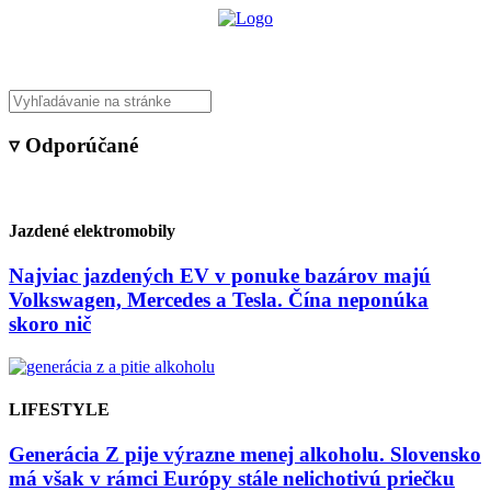
▿ Odporúčané
Jazdené elektromobily
Najviac jazdených EV v ponuke bazárov majú
Volkswagen, Mercedes a Tesla. Čína neponúka
skoro nič
LIFESTYLE
Generácia Z pije výrazne menej alkoholu. Slovensko
má však v rámci Európy stále nelichotivú priečku