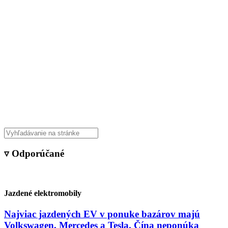
▿ Odporúčané
Jazdené elektromobily
Najviac jazdených EV v ponuke bazárov majú
Volkswagen, Mercedes a Tesla. Čína neponúka