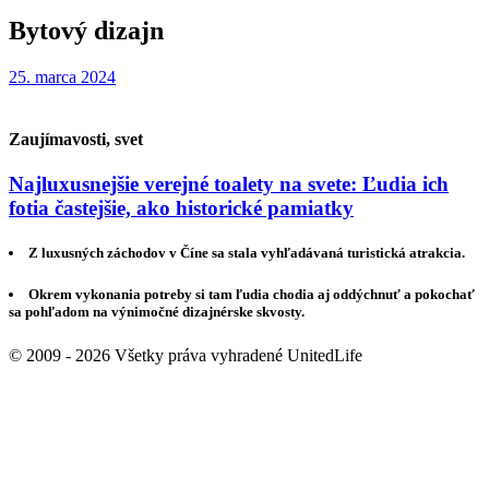
Bytový dizajn
25. marca 2024
Zaujímavosti, svet
Najluxusnejšie verejné toalety na svete: Ľudia ich
fotia častejšie, ako historické pamiatky
Z luxusných záchodov v Číne sa stala vyhľadávaná turistická atrakcia.
Okrem vykonania potreby si tam ľudia chodia aj oddýchnuť a pokochať
sa pohľadom na výnimočné dizajnérske skvosty.
© 2009 - 2026 Všetky práva vyhradené UnitedLife