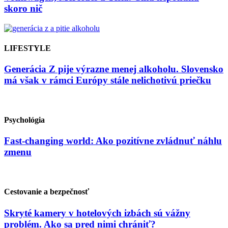
skoro nič
LIFESTYLE
Generácia Z pije výrazne menej alkoholu. Slovensko
má však v rámci Európy stále nelichotivú priečku
Psychológia
Fast-changing world: Ako pozitívne zvládnuť náhlu
zmenu
Cestovanie a bezpečnosť
Skryté kamery v hotelových izbách sú vážny
problém. Ako sa pred nimi chrániť?