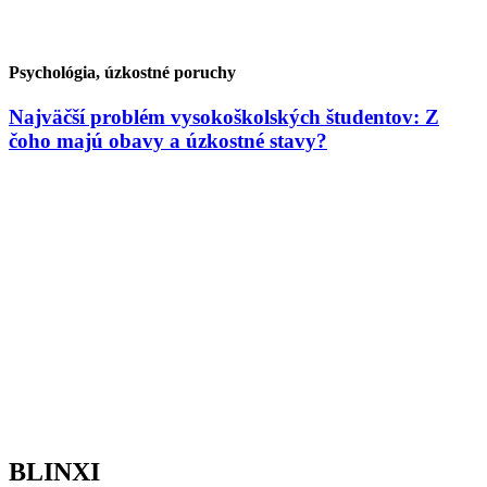
Psychológia, úzkostné poruchy
Najväčší problém vysokoškolských študentov: Z
čoho majú obavy a úzkostné stavy?
BLINXI