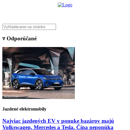
▿ Odporúčané
Jazdené elektromobily
Najviac jazdených EV v ponuke bazárov majú
Volkswagen, Mercedes a Tesla. Čína neponúka