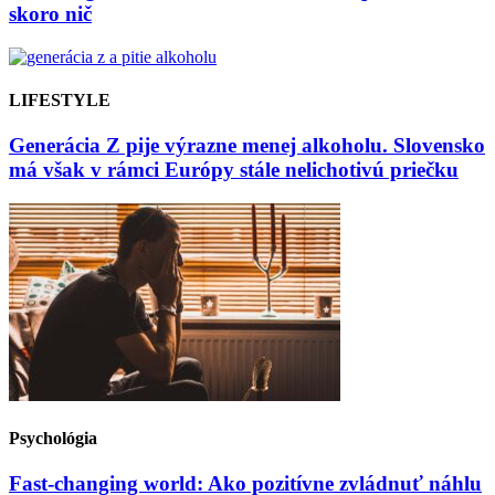
skoro nič
LIFESTYLE
Generácia Z pije výrazne menej alkoholu. Slovensko
má však v rámci Európy stále nelichotivú priečku
Psychológia
Fast-changing world: Ako pozitívne zvládnuť náhlu