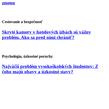
zmenu
Cestovanie a bezpečnosť
Skryté kamery v hotelových izbách sú vážny
problém. Ako sa pred nimi chrániť?
Psychológia, úzkostné poruchy
Najväčší problém vysokoškolských študentov: Z
čoho majú obavy a úzkostné stavy?