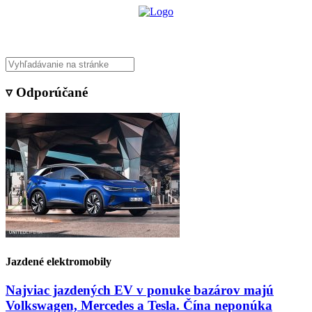
▿ Odporúčané
Jazdené elektromobily
Najviac jazdených EV v ponuke bazárov majú
Volkswagen, Mercedes a Tesla. Čína neponúka