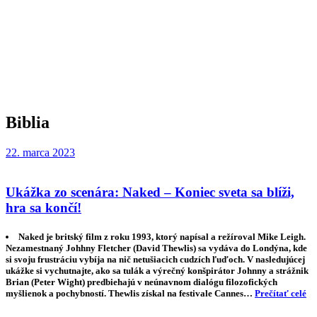
Biblia
22. marca 2023
Ukážka zo scenára: Naked – Koniec sveta sa blíži,
hra sa končí!
Naked je britský film z roku 1993, ktorý napísal a režíroval Mike Leigh.
Nezamestnaný Johhny Fletcher (David Thewlis) sa vydáva do Londýna, kde
si svoju frustráciu vybíja na nič netušiacich cudzích ľuďoch. V nasledujúcej
ukážke si vychutnajte, ako sa tulák a výrečný konšpirátor Johnny a strážnik
Brian (Peter Wight) predbiehajú v neúnavnom dialógu filozofických
myšlienok a pochybností. Thewlis získal na festivale Cannes…
Prečítať celé