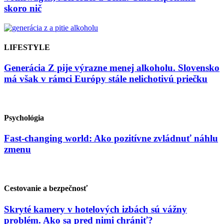
skoro nič
LIFESTYLE
Generácia Z pije výrazne menej alkoholu. Slovensko
má však v rámci Európy stále nelichotivú priečku
Psychológia
Fast-changing world: Ako pozitívne zvládnuť náhlu
zmenu
Cestovanie a bezpečnosť
Skryté kamery v hotelových izbách sú vážny
problém. Ako sa pred nimi chrániť?