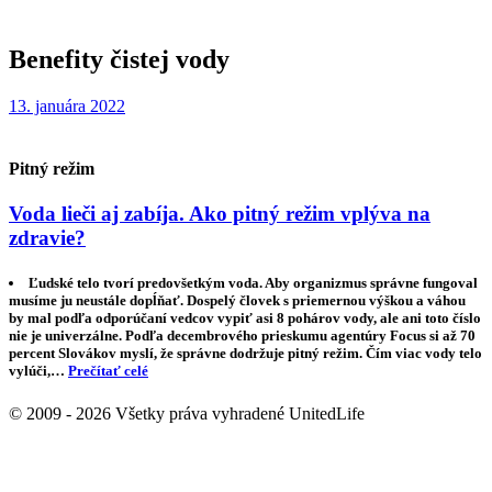
Benefity čistej vody
13. januára 2022
Pitný režim
Voda lieči aj zabíja. Ako pitný režim vplýva na
zdravie?
Ľudské telo tvorí predovšetkým voda. Aby organizmus správne fungoval
musíme ju neustále dopĺňať. Dospelý človek s priemernou výškou a váhou
by mal podľa odporúčaní vedcov vypiť asi 8 pohárov vody, ale ani toto číslo
nie je univerzálne. Podľa decembrového prieskumu agentúry Focus si až 70
percent Slovákov myslí, že správne dodržuje pitný režim. Čím viac vody telo
vylúči,…
Prečítať celé
© 2009 - 2026 Všetky práva vyhradené UnitedLife