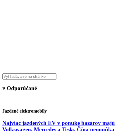
▿ Odporúčané
Jazdené elektromobily
Najviac jazdených EV v ponuke bazárov majú
Volkswagen, Mercedes a Tesla. Čína neponúka