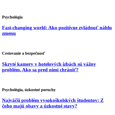
Psychológia
Fast-changing world: Ako pozitívne zvládnuť náhlu
zmenu
Cestovanie a bezpečnosť
Skryté kamery v hotelových izbách sú vážny
problém. Ako sa pred nimi chrániť?
Psychológia, úzkostné poruchy
Najväčší problém vysokoškolských študentov: Z
čoho majú obavy a úzkostné stavy?