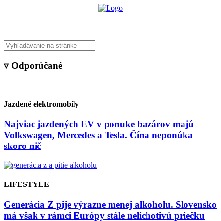
▿ Odporúčané
Jazdené elektromobily
Najviac jazdených EV v ponuke bazárov majú
Volkswagen, Mercedes a Tesla. Čína neponúka
skoro nič
LIFESTYLE
Generácia Z pije výrazne menej alkoholu. Slovensko
má však v rámci Európy stále nelichotivú priečku