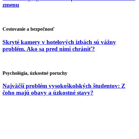
zmenu
Cestovanie a bezpečnosť
Skryté kamery v hotelových izbách sú vážny
problém. Ako sa pred nimi chrániť?
Psychológia, úzkostné poruchy
Najväčší problém vysokoškolských študentov: Z
čoho majú obavy a úzkostné stavy?