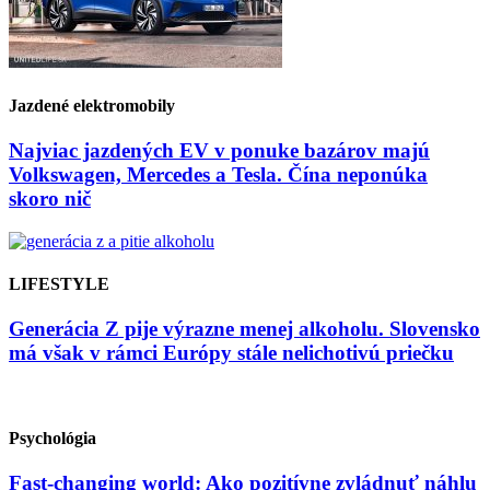
Jazdené elektromobily
Najviac jazdených EV v ponuke bazárov majú
Volkswagen, Mercedes a Tesla. Čína neponúka
skoro nič
LIFESTYLE
Generácia Z pije výrazne menej alkoholu. Slovensko
má však v rámci Európy stále nelichotivú priečku
Psychológia
Fast-changing world: Ako pozitívne zvládnuť náhlu