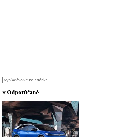
▿ Odporúčané