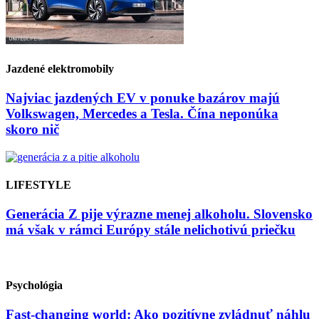
Jazdené elektromobily
Najviac jazdených EV v ponuke bazárov majú
Volkswagen, Mercedes a Tesla. Čína neponúka
skoro nič
LIFESTYLE
Generácia Z pije výrazne menej alkoholu. Slovensko
má však v rámci Európy stále nelichotivú priečku
Psychológia
Fast-changing world: Ako pozitívne zvládnuť náhlu