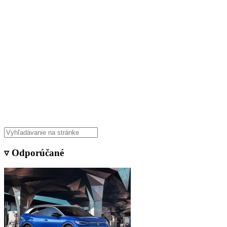
▿ Odporúčané