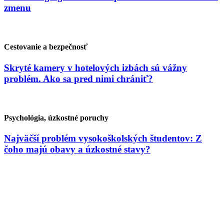
zmenu
Cestovanie a bezpečnosť
Skryté kamery v hotelových izbách sú vážny
problém. Ako sa pred nimi chrániť?
Psychológia, úzkostné poruchy
Najväčší problém vysokoškolských študentov: Z
čoho majú obavy a úzkostné stavy?