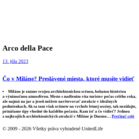
Arco della Pace
13. júla 2023
Čo v Miláne? Preslávené miesta, ktoré musíte vidieť
Miláno je známe svojou architektonickou scénou, bohatou históriou
a výnimočnou atmosférou. Mesto s nadšením víta turistov počas celého roka,
ale najmä na jar a jeseň môžete navštevovať atrakcie v ideálnych
podmienkach. Ak sa tam však ocitnete na vrchole letnej sezóny, tak nezúfajte,
prinášame tipy vhodné do každého počasia. Kam ísť a čo vidieť? Jednou
z najkrajších architektonických atrakcií v Miláne je Duomo…
Prečítať celé
© 2009 - 2026 Všetky práva vyhradené UnitedLife