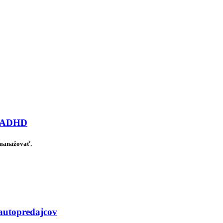
ov ADHD
 manažovať.
 autopredajcov