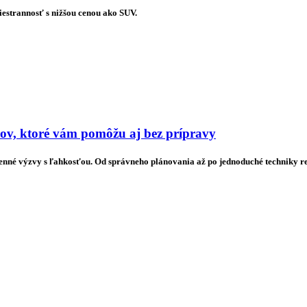
estrannosť s nižšou cenou ako SUV.
pov, ktoré vám pomôžu aj bez prípravy
denné výzvy s ľahkosťou. Od správneho plánovania až po jednoduché techniky rela