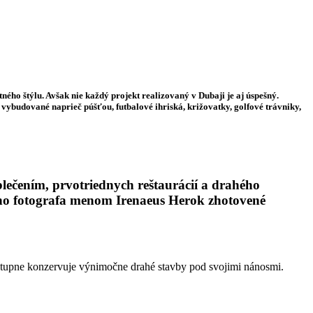
čané
Hľadať
ého štýlu. Avšak nie každý projekt realizovaný v Dubaji je aj úspešný.
ybudované naprieč púšťou, futbalové ihriská, križovatky, golfové trávniky,
lečením, prvotriednych reštaurácií a drahého
skeho fotografa menom Irenaeus Herok zhotovené
postupne konzervuje výnimočne drahé stavby pod svojimi nánosmi.