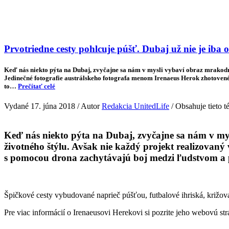
Veda & Techno
Prvotriedne cesty pohlcuje púšť. Dubaj už nie je iba
Keď nás niekto pýta na Dubaj, zvyčajne sa nám v mysli vybaví obraz mrakodrap
Jedinečné fotografie austrálskeho fotografa menom Irenaeus Herok zhotovené
to…
Prečítať celé
Vydané 17. júna 2018 / Autor
Redakcia UnitedLife
/ Obsahuje tieto 
Keď nás niekto pýta na Dubaj, zvyčajne sa nám v my
životného štýlu. Avšak nie každý projekt realizovaný
s pomocou drona zachytávajú boj medzi ľudstvom a 
Špičkové cesty vybudované naprieč púšťou, futbalové ihriská, križov
Pre viac informácií o Irenaeusovi Herekovi si pozrite jeho webovú st