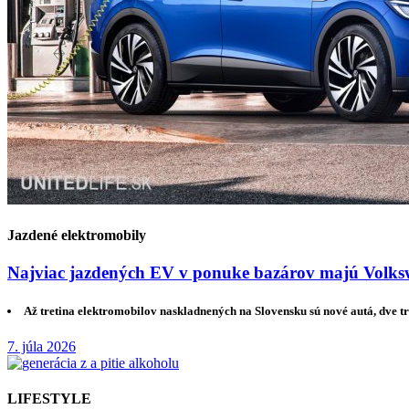
Jazdené elektromobily
Najviac jazdených EV v ponuke bazárov majú Volksw
Až tretina elektromobilov naskladnených na Slovensku sú nové autá, dve tr
7. júla 2026
LIFESTYLE