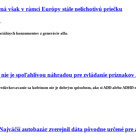
má však v rámci Európy stále nelichotivú priečku
.
nciálnych konzumentov z generácie alfa.
 nie je spoľahlivou náhradou pre zvládanie príznak
predávkovavanie sa kofeínom nie je dobrým spôsobom, ako si ADD alebo ADHD
Najväčší autobazár zverejnil dáta pôvodne určené pre