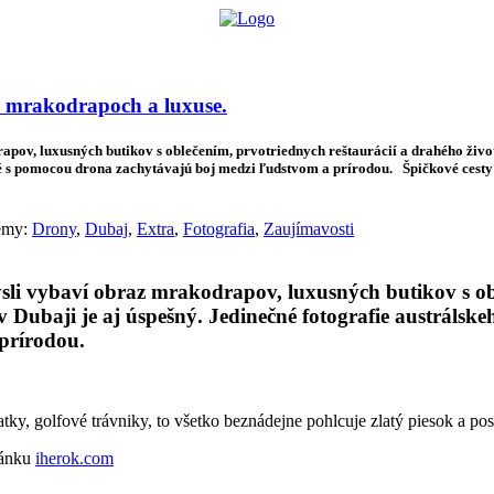
lógie
Biznis & Start-up
Auto & Mobilita
Ľudia
Zdravie
Odporú
 o mrakodrapoch a luxuse.
ov, luxusných butikov s oblečením, prvotriednych reštaurácií a drahého životn
 s pomocou drona zachytávajú boj medzi ľudstvom a prírodou. Špičkové cesty v
témy:
Drony
,
Dubaj
,
Extra
,
Fotografia
,
Zaujímavosti
sli vybaví obraz mrakodrapov, luxusných butikov s ob
 v Dubaji je aj úspešný. Jedinečné fotografie austrál
prírodou.
atky, golfové trávniky, to všetko beznádejne pohlcuje zlatý piesok a 
ránku
iherok.com