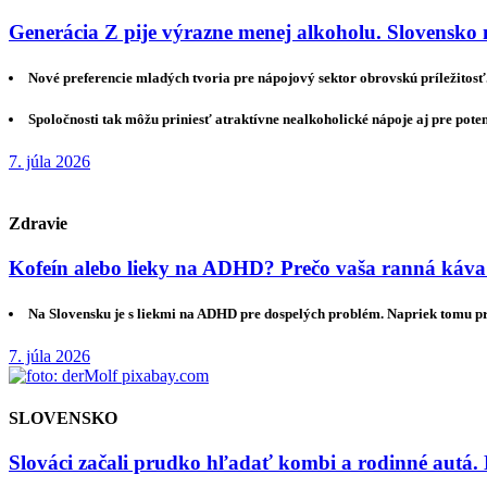
Generácia Z pije výrazne menej alkoholu. Slovensko 
Nové preferencie mladých tvoria pre nápojový sektor obrovskú príležitosť
Spoločnosti tak môžu priniesť atraktívne nealkoholické nápoje aj pre pote
7. júla 2026
Zdravie
Kofeín alebo lieky na ADHD? Prečo vaša ranná káva
Na Slovensku je s liekmi na ADHD pre dospelých problém. Napriek tomu 
7. júla 2026
SLOVENSKO
Slováci začali prudko hľadať kombi a rodinné autá. 