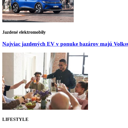
Jazdené elektromobily
Najviac jazdených EV v ponuke bazárov majú Volksw
LIFESTYLE