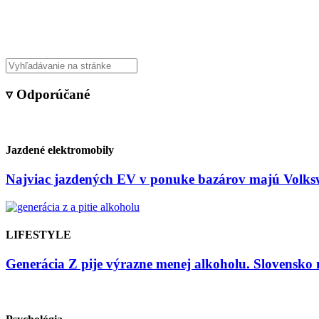
Veda & Techno
▿ Odporúčané
Jazdené elektromobily
Najviac jazdených EV v ponuke bazárov majú Volksw
LIFESTYLE
Generácia Z pije výrazne menej alkoholu. Slovensko 