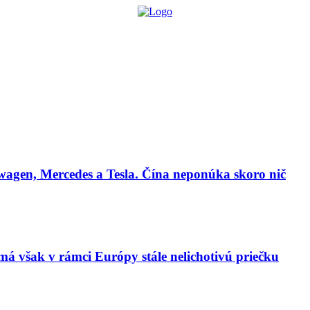
lógie
Biznis & Start-up
Auto & Mobilita
Ľudia
Zdravie
Odporú
agen, Mercedes a Tesla. Čína neponúka skoro nič
má však v rámci Európy stále nelichotivú priečku