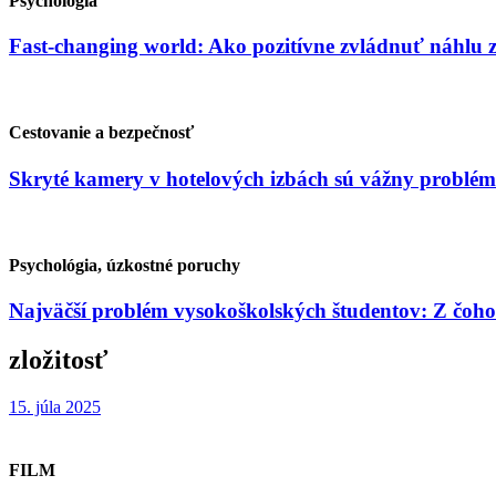
Psychológia
Fast-changing world: Ako pozitívne zvládnuť náhlu
Cestovanie a bezpečnosť
Skryté kamery v hotelových izbách sú vážny problém
Psychológia, úzkostné poruchy
Najväčší problém vysokoškolských študentov: Z čoho
zložitosť
15. júla 2025
FILM