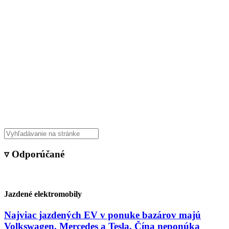
▿ Odporúčané
Jazdené elektromobily
Najviac jazdených EV v ponuke bazárov majú
Volkswagen, Mercedes a Tesla. Čína neponúka