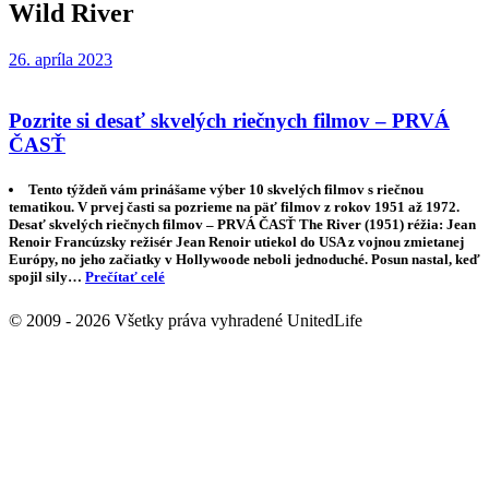
Wild River
26. apríla 2023
Pozrite si desať skvelých riečnych filmov – PRVÁ
ČASŤ
Tento týždeň vám prinášame výber 10 skvelých filmov s riečnou
tematikou. V prvej časti sa pozrieme na päť filmov z rokov 1951 až 1972.
Desať skvelých riečnych filmov – PRVÁ ČASŤ The River (1951) réžia: Jean
Renoir Francúzsky režisér Jean Renoir utiekol do USA z vojnou zmietanej
Európy, no jeho začiatky v Hollywoode neboli jednoduché. Posun nastal, keď
spojil sily…
Prečítať celé
© 2009 - 2026 Všetky práva vyhradené UnitedLife