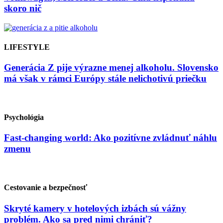
skoro nič
LIFESTYLE
Generácia Z pije výrazne menej alkoholu. Slovensko
má však v rámci Európy stále nelichotivú priečku
Psychológia
Fast-changing world: Ako pozitívne zvládnuť náhlu
zmenu
Cestovanie a bezpečnosť
Skryté kamery v hotelových izbách sú vážny
problém. Ako sa pred nimi chrániť?