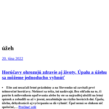
úžeh
20. júna 2022
Horúčavy ohrozujú zdravie aj životy. Úpalu a úžehu
sa môžeme jednoducho vyhnúť
Ešte ani nezačali letné prázdniny a na Slovensko už zavítali prvé
tohtoročné horúčavy. Niektorí sa tešia, iní nadávajú. Bez ohľadu na to, či
patríte k milovníkom opaľovania alebo by ste sa najradšej uložili na letný
spánok a zobudili sa až v jeseni, nezabúdajte na riziko horúcich dní. Úpalu,
úžehu, dehydratácii aj vyčerpaniu sa dá vyhnúť. Úpal nemá so slnkom nič
spoločné,…
Prečítať celé