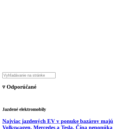
▿ Odporúčané
Jazdené elektromobily
Najviac jazdených EV v ponuke bazárov majú
Volkswagen, Mercedes a Tesla. Čína neponúka