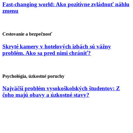
Fast-changing world: Ako pozitívne zvládnuť náhlu
zmenu
Cestovanie a bezpečnosť
Skryté kamery v hotelových izbách sú vážny
problém. Ako sa pred nimi chrániť?
Psychológia, úzkostné poruchy
Najväčší problém vysokoškolských študentov: Z
čoho majú obavy a úzkostné stavy?