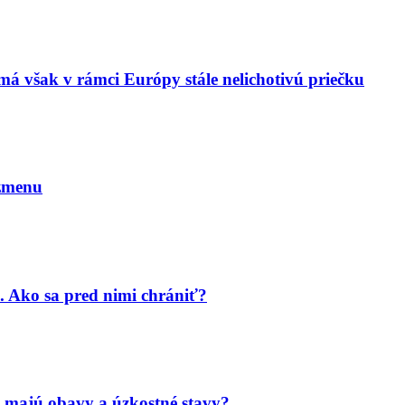
má však v rámci Európy stále nelichotivú priečku
 zmenu
. Ako sa pred nimi chrániť?
 majú obavy a úzkostné stavy?