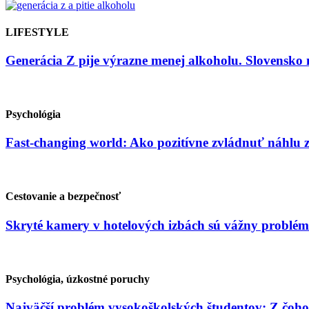
LIFESTYLE
Generácia Z pije výrazne menej alkoholu. Slovensko 
Psychológia
Fast-changing world: Ako pozitívne zvládnuť náhlu
Cestovanie a bezpečnosť
Skryté kamery v hotelových izbách sú vážny problém
Psychológia, úzkostné poruchy
Najväčší problém vysokoškolských študentov: Z čoho