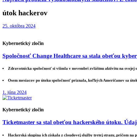
útok hackerov
25. októbra 2024
Kybernetický zločin
Spoločnosť Change Healthcare sa stala obeťou kyber
Zdravotnícka spoločnosť si všimla v novembri zvláštnu aktivitu na svojej si
Osem mesiacov po útoku spoločnosť priznala, koľkých Američanov sa útok t
1. júna 2024
Kybernetický zločin
Ticketmaster sa stal obeťou hackerského útoku. Údaj
Hackerská skupina ich získala z cloudovej služby tretej strany, pričom na