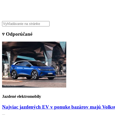
Veda & Techno
▿ Odporúčané
Jazdené elektromobily
Najviac jazdených EV v ponuke bazárov majú Volksw