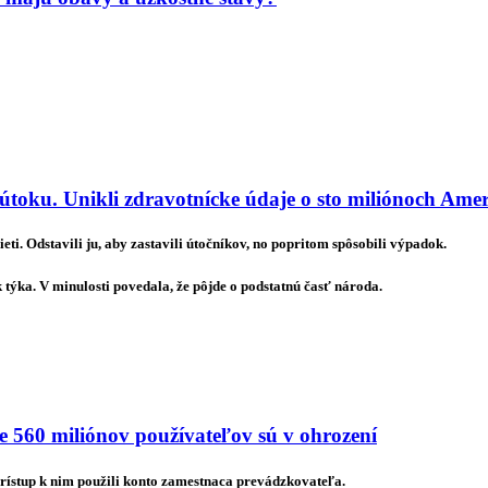
útoku. Unikli zdravotnícke údaje o sto miliónoch Ame
eti. Odstavili ju, aby zastavili útočníkov, no popritom spôsobili výpadok.
ýka. V minulosti povedala, že pôjde o podstatnú časť národa.
e 560 miliónov používateľov sú v ohrození
 prístup k nim použili konto zamestnaca prevádzkovateľa.