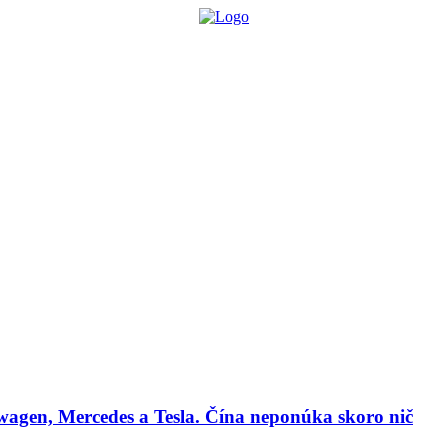
lógie
Biznis & Start-up
Auto & Mobilita
Ľudia
Zdravie
Odporú
agen, Mercedes a Tesla. Čína neponúka skoro nič